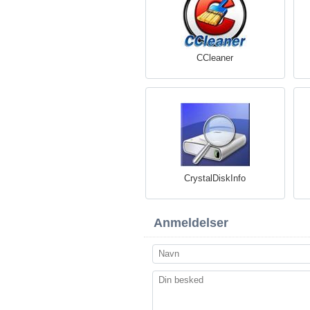
CCleaner
CrystalDiskInfo
Anmeldelser