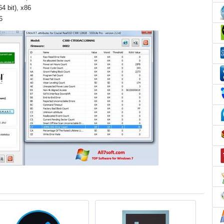
4 bit), x86
6