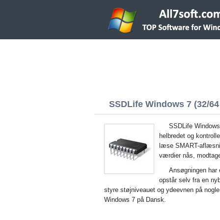
SSDLife Windows 7 (32/64 
SSDLife Windows 7
helbredet og kontroll
læse SMART-aflæsnin
værdier nås, modtage
Ansøgningen har e
opstår selv fra en ny
styre støjniveauet og ydeevnen på nogle 
Windows 7 på Dansk.