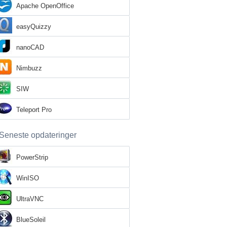
Apache OpenOffice
easyQuizzy
nanoCAD
Nimbuzz
SIW
Teleport Pro
Seneste opdateringer
PowerStrip
WinISO
UltraVNC
BlueSoleil