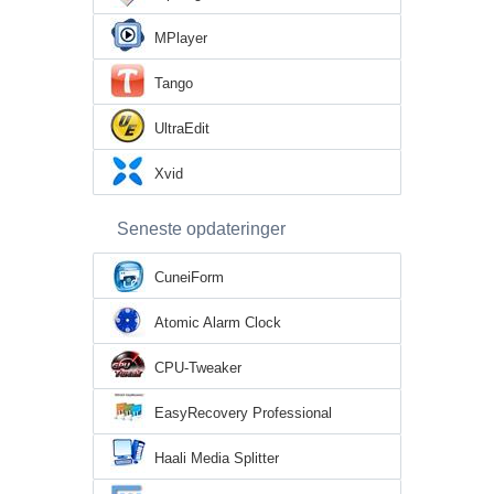
MPlayer
Tango
UltraEdit
Xvid
Seneste opdateringer
CuneiForm
Atomic Alarm Clock
CPU-Tweaker
EasyRecovery Professional
Haali Media Splitter