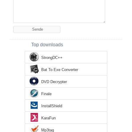
Top downloads
StrongDC++
Bat To Exe Converter
DVD Decrypter
Finale
InstallShield
KaraFun
Mp3tag