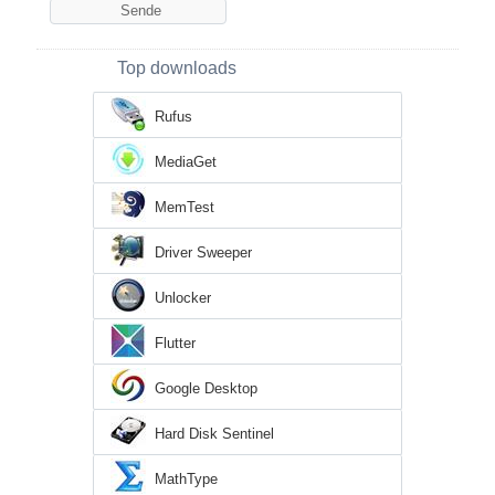
Top downloads
Rufus
MediaGet
MemTest
Driver Sweeper
Unlocker
Flutter
Google Desktop
Hard Disk Sentinel
MathType